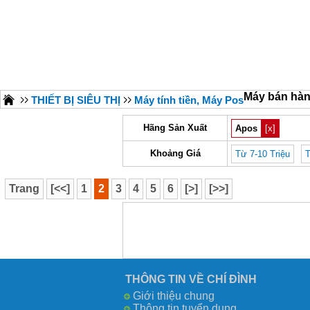
Máy bán hà
THIẾT BỊ SIÊU THỊ
Máy tính tiền, Máy Pos
Hãng Sản Xuất
Apos
[x]
Khoảng Giá
Từ 7-10 Triệu
T
Trang
[<<]
1
2
3
4
5
6
[>]
[>>]
THÔNG TIN VỀ CHÍ ĐÌNH
Giới thiệu chung
Thông tin tuyển dụng