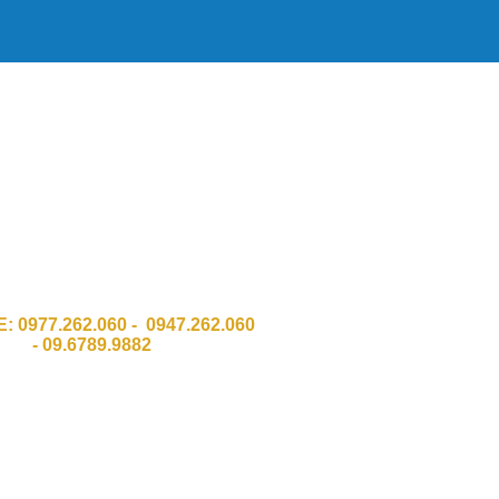
HH Công Nghệ Số Chí Đình GPKD
011 Sở KH & ĐT Thành phố Hà Nội
:Số 337 Đường Trường Chinh, Quận
Thanh Xuân, TP Hà Nội.
 Ngõ 8 Bàu cát 2, Phường 12,Q. Tân
Bình . HCM
E:
0977.262.060 - 0947.262.060
-
09.6789.9882