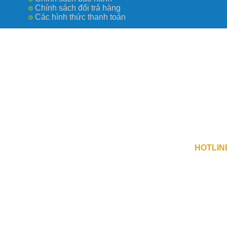
Chính sách đổi trả hàng
Các hình thức thanh toán
Công Ty TN
số 0109730
Địa Chỉ 1 
Địa Chỉ 2 :
HOTLIN