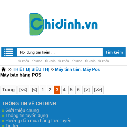
từ khóa
từ khóa
từ khóa
từ khóa
từ khóa
từ khóa
từ khóa
THIẾT BỊ SIÊU THỊ
Máy tính tiền, Máy Pos
Máy bán hàng POS
Trang
[<<]
[<]
1
2
3
4
5
6
[>]
[>>]
THÔNG TIN VỀ CHÍ ĐÌNH
Giới thiệu chung
Thông tin tuyển dụng
Hướng dẫn mua hàng trực tuyến
Tin tức