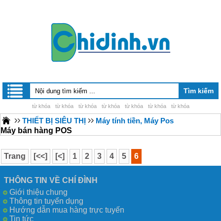
từ khóa
từ khóa
từ khóa
từ khóa
từ khóa
từ khóa
từ khóa
THIẾT BỊ SIÊU THỊ
Máy tính tiền, Máy Pos
Máy bán hàng POS
Trang
[<<]
[<]
1
2
3
4
5
6
THÔNG TIN VỀ CHÍ ĐÌNH
Giới thiệu chung
Thông tin tuyển dụng
Hướng dẫn mua hàng trực tuyến
Tin tức