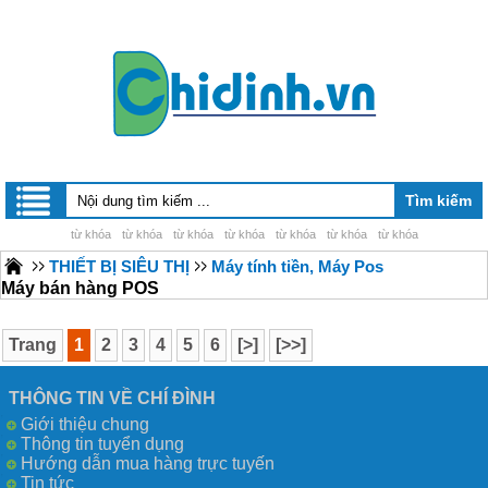
từ khóa
từ khóa
từ khóa
từ khóa
từ khóa
từ khóa
từ khóa
THIẾT BỊ SIÊU THỊ
Máy tính tiền, Máy Pos
Máy bán hàng POS
Trang
1
2
3
4
5
6
[>]
[>>]
THÔNG TIN VỀ CHÍ ĐÌNH
Giới thiệu chung
Thông tin tuyển dụng
Hướng dẫn mua hàng trực tuyến
Tin tức