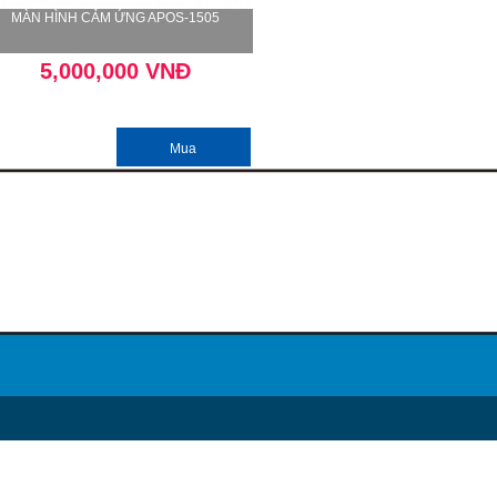
MÀN HÌNH CẢM ỨNG APOS-1505
5,000,000 VNĐ
Mua