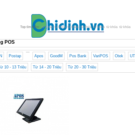
từ khóa
từ khóa
từ khóa
từ khóa
từ khóa
từ khóa
từ khóa
ng POS
N
Postap
Apos
GoodM
Pos Bank
VariPOS
Otek
U
ừ 10 - 13 Triệu
Từ 14 - 20 Triệu
Từ 20 - 30 Triệu