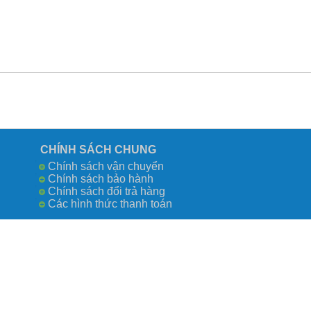
CHÍNH SÁCH CHUNG
Chính sách vận chuyển
Chính sách bảo hành
Chính sách đổi trả hàng
Các hình thức thanh toán
Công Ty TN
số 0109730