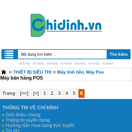
từ khóa
từ khóa
từ khóa
từ khóa
từ khóa
từ khóa
từ khóa
THIẾT BỊ SIÊU THỊ
Máy tính tiền, Máy Pos
Máy bán hàng POS
Trang
[<<]
[<]
1
2
3
4
5
6
THÔNG TIN VỀ CHÍ ĐÌNH
Giới thiệu chung
Thông tin tuyển dụng
Hướng dẫn mua hàng trực tuyến
Tin tức