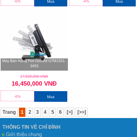
-6%
-4%
Mua
Mua
Máy Bán Hàng Pos GoodM GTM1501-
3455
17,630,000 VNĐ
16,450,000 VNĐ
-6%
Mua
Trang
1
2
3
4
5
6
[>]
[>>]
THÔNG TIN VỀ CHÍ ĐÌNH
Giới thiệu chung