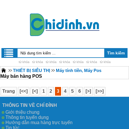
từ khóa
từ khóa
từ khóa
từ khóa
từ khóa
từ khóa
từ khóa
THIẾT BỊ SIÊU THỊ
Máy tính tiền, Máy Pos
Máy bán hàng POS
Trang
[<<]
[<]
1
2
3
4
5
6
[>]
[>>]
THÔNG TIN VỀ CHÍ ĐÌNH
Giới thiệu chung
Thông tin tuyển dụng
Hướng dẫn mua hàng trực tuyến
Tin tức