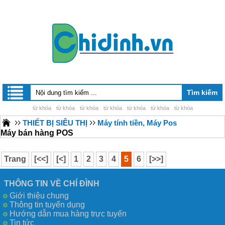
từ khóa
từ khóa
từ khóa
từ khóa
từ khóa
từ khóa
từ khóa
THIẾT BỊ SIÊU THỊ
Máy tính tiền, Máy Pos
Máy bán hàng POS
Trang
[<<]
[<]
1
2
3
4
5
6
[>>]
THÔNG TIN VỀ CHÍ ĐÌNH
Giới thiệu chung
Thông tin tuyển dụng
Hướng dẫn mua hàng trực tuyến
Tin tức