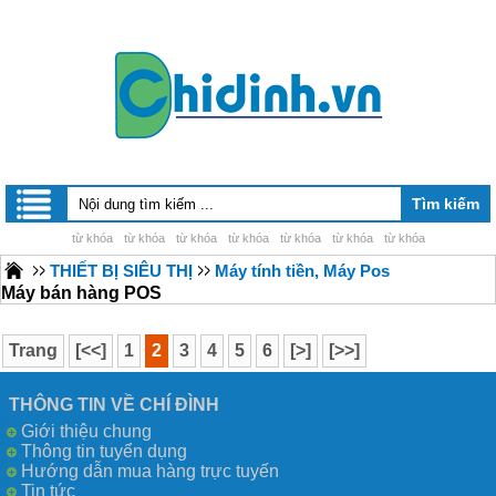
từ khóa
từ khóa
từ khóa
từ khóa
từ khóa
từ khóa
từ khóa
THIẾT BỊ SIÊU THỊ
Máy tính tiền, Máy Pos
Máy bán hàng POS
Trang
[<<]
1
2
3
4
5
6
[>]
[>>]
THÔNG TIN VỀ CHÍ ĐÌNH
Giới thiệu chung
Thông tin tuyển dụng
Hướng dẫn mua hàng trực tuyến
Tin tức