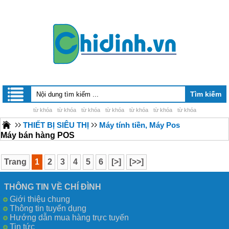
từ khóa
từ khóa
từ khóa
từ khóa
từ khóa
từ khóa
từ khóa
THIẾT BỊ SIÊU THỊ
Máy tính tiền, Máy Pos
Máy bán hàng POS
Trang
1
2
3
4
5
6
[>]
[>>]
THÔNG TIN VỀ CHÍ ĐÌNH
Giới thiệu chung
Thông tin tuyển dụng
Hướng dẫn mua hàng trực tuyến
Tin tức