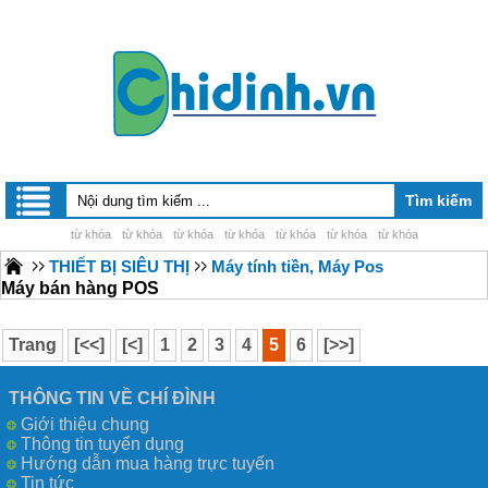
từ khóa
từ khóa
từ khóa
từ khóa
từ khóa
từ khóa
từ khóa
THIẾT BỊ SIÊU THỊ
Máy tính tiền, Máy Pos
Máy bán hàng POS
Trang
[<<]
[<]
1
2
3
4
5
6
[>>]
THÔNG TIN VỀ CHÍ ĐÌNH
Giới thiệu chung
Thông tin tuyển dụng
Hướng dẫn mua hàng trực tuyến
Tin tức