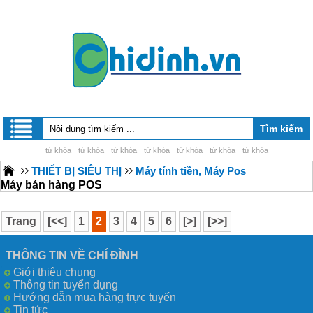
từ khóa
từ khóa
từ khóa
từ khóa
từ khóa
từ khóa
từ khóa
THIẾT BỊ SIÊU THỊ
Máy tính tiền, Máy Pos
Máy bán hàng POS
Trang
[<<]
1
2
3
4
5
6
[>]
[>>]
THÔNG TIN VỀ CHÍ ĐÌNH
Giới thiệu chung
Thông tin tuyển dụng
Hướng dẫn mua hàng trực tuyến
Tin tức