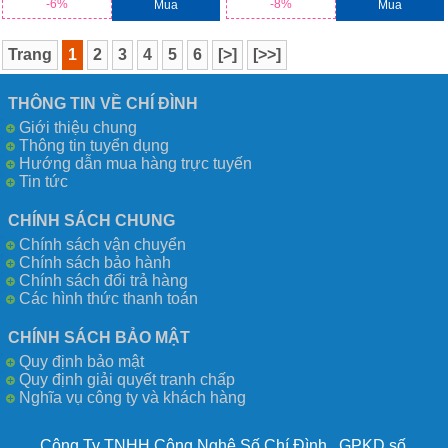
-6%
-8%
Mua
Mua
Trang
1
2
3
4
5
6
[>]
[>>]
THÔNG TIN VỀ CHÍ ĐÌNH
Giới thiệu chung
Thông tin tuyển dụng
Hướng dẫn mua hàng trực tuyến
Tin tức
CHÍNH SÁCH CHUNG
Chính sách vận chuyển
Chính sách bảo hành
Chính sách đổi trả hàng
Các hình thức thanh toán
CHÍNH SÁCH BẢO MẬT
Quy định bảo mật
Quy định giải quyết tranh chấp
Nghĩa vụ công ty và khách hàng
Công Ty TNHH Công Nghệ Số Chí Đình GPKD số