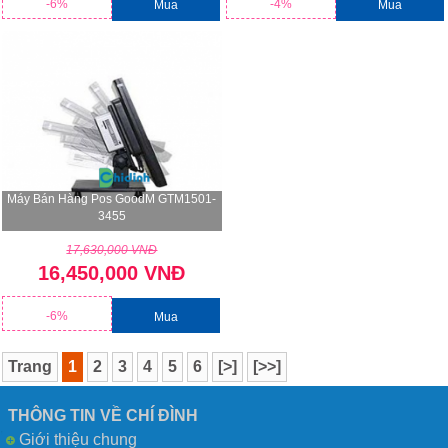
-6%
-4%
Mua
Mua
Máy Bán Hàng Pos GoodM GTM1501-
3455
17,630,000 VNĐ
16,450,000 VNĐ
-6%
Mua
Trang
1
2
3
4
5
6
[>]
[>>]
THÔNG TIN VỀ CHÍ ĐÌNH
Giới thiệu chung