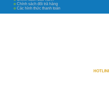
Chính sách đổi trả hàng
Các hình thức thanh toán
Công Ty TN
số 0109730
Địa Chỉ 1 
Địa Chỉ 2 :
HOTLIN