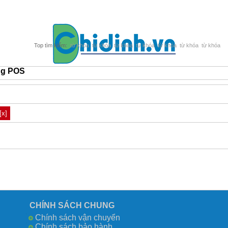
từ khóa
từ khóa
từ khóa
từ khóa
từ khóa
từ khóa
từ khóa
ng POS
[x]
CHÍNH SÁCH CHUNG
Chính sách vận chuyển
Chính sách bảo hành