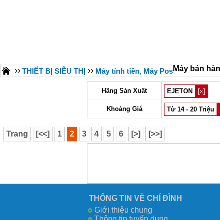
Máy bán hà
THIẾT BỊ SIÊU THỊ
Máy tính tiền, Máy Pos
Hãng Sản Xuất
EJETON
[x]
Khoảng Giá
Từ 14 - 20 Triệu
Trang
[<<]
1
2
3
4
5
6
[>]
[>>]
THÔNG TIN VỀ CHÍ ĐÌNH
Giới thiệu chung
Thông tin tuyển dụng