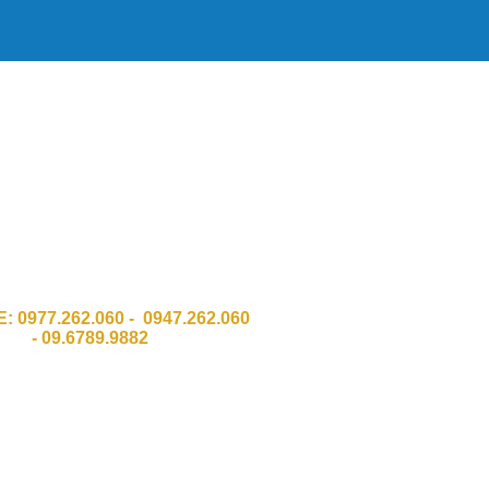
HH Công Nghệ Số Chí Đình GPKD
011 Sở KH & ĐT Thành phố Hà Nội
:Số 337 Đường Trường Chinh, Quận
Thanh Xuân, TP Hà Nội.
 Ngõ 8 Bàu cát 2, Phường 12,Q. Tân
Bình . HCM
E:
0977.262.060 - 0947.262.060
-
09.6789.9882