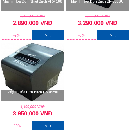
Máy In Hóa Đơn Nhiệt Birch PRP 188
Máy In Hóa Đơn Birch BP-003BU
3,190,000 VNĐ
3,590,000 VNĐ
2,890,000 VNĐ
3,290,000 VNĐ
-9%
-8%
Mua
Mua
Máy In Hóa Đơn Birch DS-095III
4,400,000 VNĐ
3,950,000 VNĐ
-10%
Mua