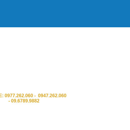
HH Công Nghệ Số Chí Đình GPKD
011 Sở KH & ĐT Thành phố Hà Nội
:Số 337 Đường Trường Chinh, Quận
Thanh Xuân, TP Hà Nội.
 Ngõ 8 Bàu cát 2, Phường 12,Q. Tân
Bình . HCM
E:
0977.262.060 - 0947.262.060
-
09.6789.9882