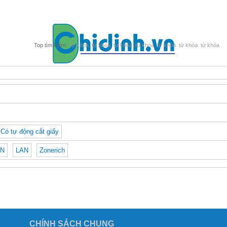
từ khóa
từ khóa
từ khóa
từ khóa
từ khóa
từ khóa
từ khóa
Có tự động cắt giấy
AN
LAN
Zonerich
CHÍNH SÁCH CHUNG