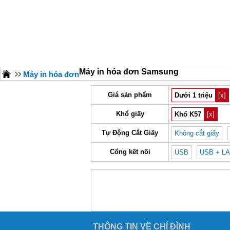
Máy in hóa đơn Samsung
Máy in hóa đơn
Giá sản phẩm
Dưới 1 triệu
[x]
Khổ giấy
Khổ K57
[x]
Tự Động Cắt Giấy
Không cắt giấy
Cổng kết nối
USB
USB + L
THÔNG TIN VỀ CHÍ ĐÌNH