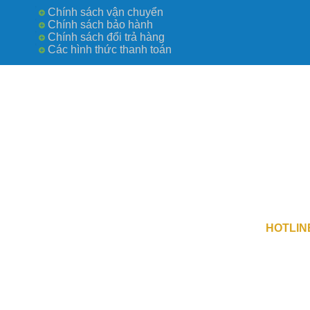
Chính sách vận chuyển
Chính sách bảo hành
Chính sách đổi trả hàng
Các hình thức thanh toán
Công Ty TN
số 0109730
Địa Chỉ 1 
Địa Chỉ 2 :
HOTLIN