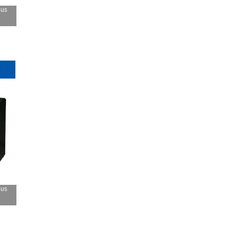
lus
lus