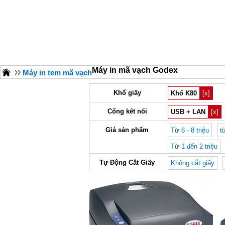
Máy in mã vạch Godex
Máy in tem mã vạch
Khổ giấy
Khổ K80
[x]
Cổng kết nối
USB + LAN
[x]
Giá sản phẩm
Từ 6 - 8 triệu
t
Từ 1 đến 2 triệu
Tự Động Cắt Giấy
Không cắt giấy