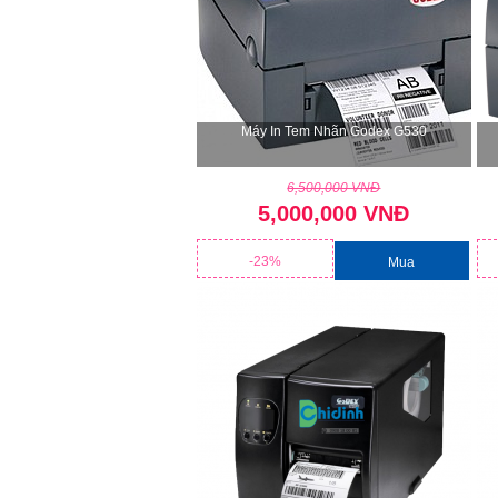
Máy In Tem Nhãn Godex G530
6,500,000 VNĐ
5,000,000 VNĐ
-23%
Mua