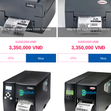
Máy In Mã Vạch Godex G500 Taiwan
Máy In Mã Vạch Godex G500-U
5,200,000 VNĐ
4,500,000 VNĐ
3,350,000 VNĐ
3,350,000 VNĐ
-35%
-25%
Mua
Mua