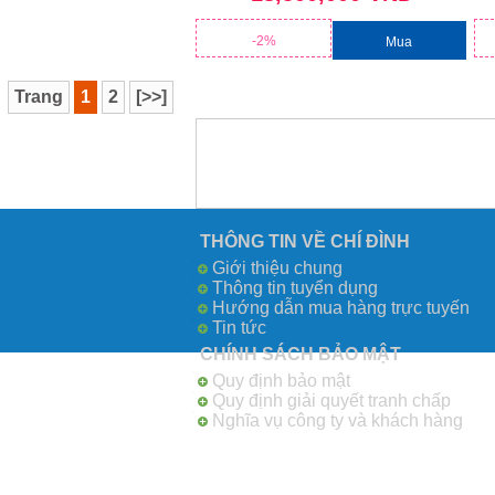
-2%
Mua
Trang
1
2
[>>]
THÔNG TIN VỀ CHÍ ĐÌNH
Giới thiệu chung
Thông tin tuyển dụng
Hướng dẫn mua hàng trực tuyến
Tin tức
CHÍNH SÁCH BẢO MẬT
Quy định bảo mật
Quy định giải quyết tranh chấp
Nghĩa vụ công ty và khách hàng