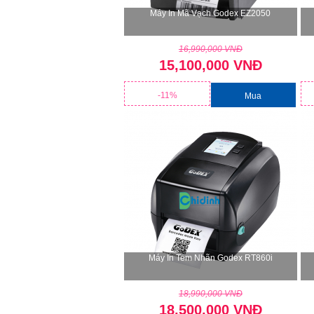
Máy In Mã Vạch Godex EZ2050
16,990,000 VNĐ
15,100,000 VNĐ
-11%
Mua
Máy In Tem Nhãn Godex RT860i
18,990,000 VNĐ
18,500,000 VNĐ