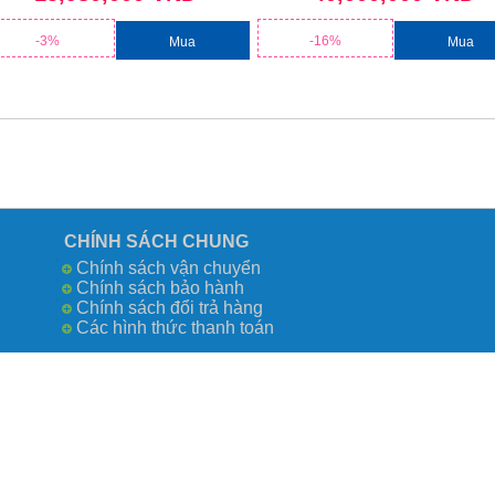
-3%
-16%
Mua
Mua
CHÍNH SÁCH CHUNG
Chính sách vận chuyển
Chính sách bảo hành
Chính sách đổi trả hàng
Các hình thức thanh toán
Công Ty TN
số 0109730