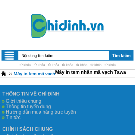
từ khóa
từ khóa
từ khóa
từ khóa
từ khóa
từ khóa
từ khóa
Máy in tem nhãn mã vạch Tawa
Máy in tem mã vạch
THÔNG TIN VỀ CHÍ ĐÌNH
Giới thiệu chung
Thông tin tuyển dụng
Hướng dẫn mua hàng trực tuyến
Tin tức
CHÍNH SÁCH CHUNG