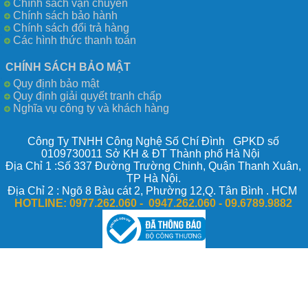
Chính sách vận chuyển
Chính sách bảo hành
Chính sách đổi trả hàng
Các hình thức thanh toán
CHÍNH SÁCH BẢO MẬT
Quy định bảo mật
Quy định giải quyết tranh chấp
Nghĩa vụ công ty và khách hàng
Công Ty TNHH Công Nghệ Số Chí Đình GPKD số
0109730011 Sở KH & ĐT Thành phố Hà Nội
Địa Chỉ 1 :Số 337 Đường Trường Chinh, Quận Thanh Xuân,
TP Hà Nội.
Địa Chỉ 2 : Ngõ 8 Bàu cát 2, Phường 12,Q. Tân Bình . HCM
HOTLINE:
0977.262.060 - 0947.262.060 -
09.6789.9882