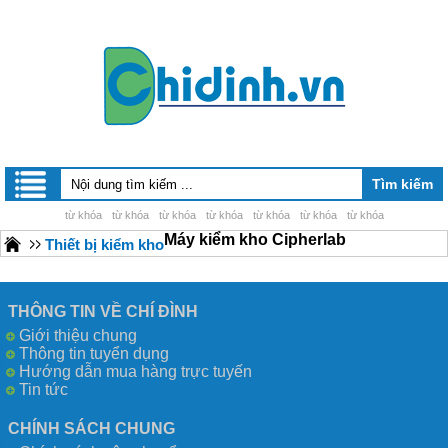
từ khóa
từ khóa
từ khóa
từ khóa
từ khóa
từ khóa
từ khóa
Máy kiểm kho Cipherlab
Thiết bị kiểm kho
THÔNG TIN VỀ CHÍ ĐÌNH
Giới thiệu chung
Thông tin tuyển dụng
Hướng dẫn mua hàng trực tuyến
Tin tức
CHÍNH SÁCH CHUNG