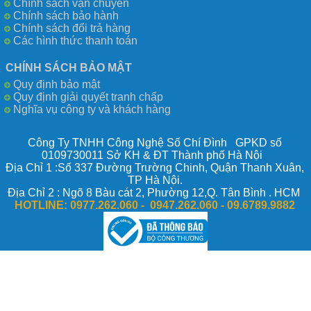
Chính sách vận chuyển
Chính sách bảo hành
Chính sách đổi trả hàng
Các hình thức thanh toán
CHÍNH SÁCH BẢO MẬT
Quy định bảo mật
Quy định giải quyết tranh chấp
Nghĩa vụ công ty và khách hàng
Công Ty TNHH Công Nghệ Số Chí Đình GPKD số
0109730011 Sở KH & ĐT Thành phố Hà Nội
Địa Chỉ 1 :Số 337 Đường Trường Chinh, Quận Thanh Xuân,
TP Hà Nội.
Địa Chỉ 2 : Ngõ 8 Bàu cát 2, Phường 12,Q. Tân Bình . HCM
HOTLINE:
0977.262.060 - 0947.262.060 -
09.6789.9882