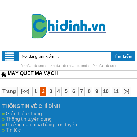
từ khóa
từ khóa
từ khóa
từ khóa
từ khóa
từ khóa
từ khóa
MÁY QUÉT MÃ VẠCH
Trang
[<<]
1
2
3
4
5
6
7
8
9
10
11
[>]
[>>]
THÔNG TIN VỀ CHÍ ĐÌNH
Giới thiệu chung
Thông tin tuyển dụng
Hướng dẫn mua hàng trực tuyến
Tin tức