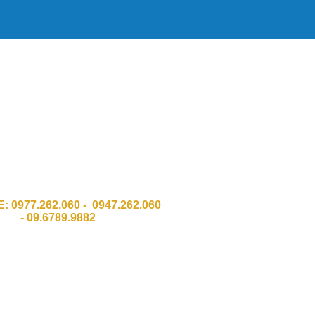
HH Công Nghệ Số Chí Đình GPKD
011 Sở KH & ĐT Thành phố Hà Nội
:Số 337 Đường Trường Chinh, Quận
Thanh Xuân, TP Hà Nội.
 Ngõ 8 Bàu cát 2, Phường 12,Q. Tân
Bình . HCM
E:
0977.262.060 - 0947.262.060
-
09.6789.9882