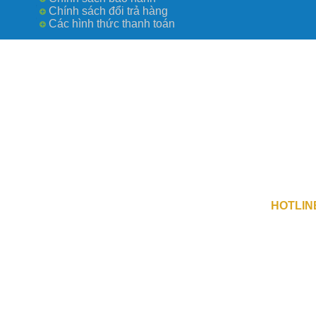
Chính sách đổi trả hàng
Các hình thức thanh toán
Công Ty TN
số 0109730
Địa Chỉ 1 
Địa Chỉ 2 :
HOTLIN