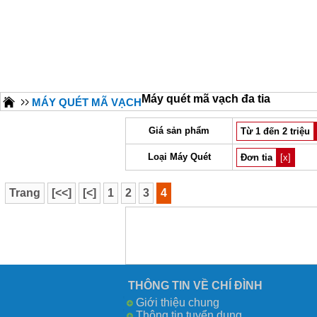
Máy quét mã vạch đa tia
MÁY QUÉT MÃ VẠCH
Giá sản phẩm
Từ 1 đến 2 triệu
Loại Máy Quét
Đơn tia
[x]
Trang
[<<]
[<]
1
2
3
4
THÔNG TIN VỀ CHÍ ĐÌNH
Giới thiệu chung
Thông tin tuyển dụng