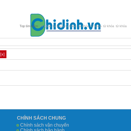
từ khóa
từ khóa
từ khóa
từ khóa
từ khóa
từ khóa
từ khóa
[x]
CHÍNH SÁCH CHUNG
Chính sách vận chuyển
Chính sách bảo hành