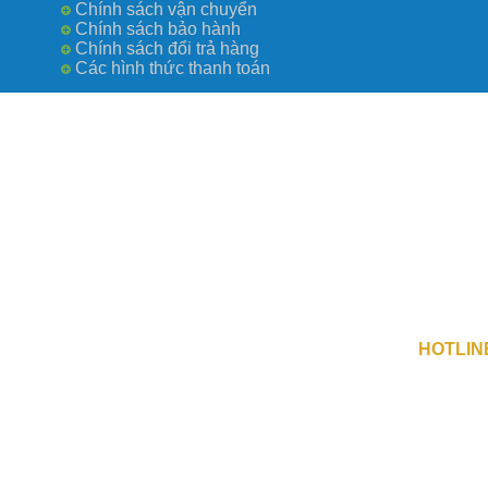
Chính sách vận chuyển
Chính sách bảo hành
Chính sách đổi trả hàng
Các hình thức thanh toán
Công Ty TN
số 0109730
Địa Chỉ 1 
Địa Chỉ 2 :
HOTLIN