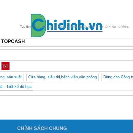
từ khóa
từ khóa
từ khóa
từ khóa
từ khóa
từ khóa
từ khóa
ền TOPCASH
[x]
ng, sản xuất
Cửa hàng, siêu thị,bệnh viện,văn phòng
Dùng cho Công t
, Thiết kế đồ họa
CHÍNH SÁCH CHUNG