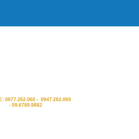
HH Công Nghệ Số Chí Đình GPKD
011 Sở KH & ĐT Thành phố Hà Nội
:Số 337 Đường Trường Chinh, Quận
Thanh Xuân, TP Hà Nội.
 Ngõ 8 Bàu cát 2, Phường 12,Q. Tân
Bình . HCM
E:
0977.262.060 - 0947.262.060
-
09.6789.9882