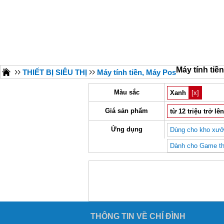
Máy tính ti
THIẾT BỊ SIÊU THỊ
Máy tính tiền, Máy Pos
Màu sắc
Xanh
[x]
Giá sản phẩm
từ 12 triệu trở lên
Ứng dụng
Dùng cho kho xưở
Dành cho Game thủ
THÔNG TIN VỀ CHÍ ĐÌNH