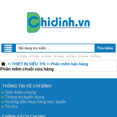
từ khóa
từ khóa
từ khóa
từ khóa
từ khóa
từ khóa
từ khóa
THIẾT BỊ SIÊU THỊ
Phần mềm bán hàng
Phần mềm chuỗi cửa hàng
THÔNG TIN VỀ CHÍ ĐÌNH
Giới thiệu chung
Thông tin tuyển dụng
Hướng dẫn mua hàng trực tuyến
Tin tức
CHÍNH SÁCH CHUNG