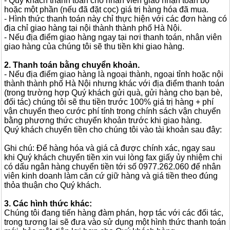
- Quý khách thanh toán cho nhân viên giao nhận toàn bộ
hoặc một phần (nếu đã đặt cọc) giá trị hàng hóa đã mua.
- Hình thức thanh toán này chỉ thực hiện với các đơn hàng có
địa chỉ giao hàng tại nội thành thành phố Hà Nội.
- Nếu địa điểm giao hàng ngay tại nơi thanh toán, nhân viên
giao hàng của chúng tôi sẽ thu tiền khi giao hàng.
2. Thanh toán bằng chuyển khoản.
- Nếu địa điểm giao hàng là ngoại thành, ngoại tỉnh hoặc nội
thành thành phố Hà Nội nhưng khác với địa điểm thanh toán
(trong trường hợp Quý khách gửi quà, gửi hàng cho bạn bè,
đối tác) chúng tôi sẽ thu tiền trước 100% giá trị hàng + phí
vận chuyển theo cước phí tính trong chính sách vận chuyển
bằng phương thức chuyển khoản trước khi giao hàng.
Quý khách chuyển tiền cho chúng tôi vào tài khoản sau đây:
Ghi chú: Để hàng hóa và giá cả được chính xác, ngay sau
khi Quý khách chuyển tiền xin vui lòng fax giấy ủy nhiệm chi
có dấu ngân hàng chuyển tiền tới số 0977.262.060 để nhân
viên kinh doanh làm căn cứ giữ hàng và giá tiền theo đúng
thỏa thuận cho Quý khách.
3. Các hình thức khác:
Chúng tôi đang tiến hàng đàm phán, hợp tác với các đối tác,
trong tương lai sẽ đưa vào sử dụng một hình thức thanh toán