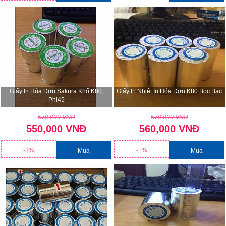
Giấy In Hóa Đơn Sakura Khổ K80,
Giấy In Nhiệt In Hóa Đơn K80 Bọc Bạc
Phi45
570,000 VNĐ
570,000 VNĐ
550,000 VNĐ
560,000 VNĐ
-3%
-1%
Mua
Mua