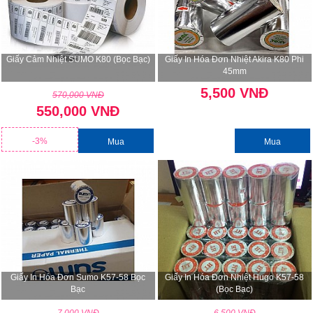
Giấy Cảm Nhiệt SUMO K80 (bọc Bạc)
Giấy In Hóa Đơn Nhiệt Akira K80 Phi
45mm
5,500 VNĐ
570,000 VNĐ
550,000 VNĐ
-3%
Mua
Mua
Giấy In Hóa Đơn Sumo K57-58 Bọc
Giấy In Hóa Đơn Nhiệt Hugo K57-58
Bạc
(bọc Bạc)