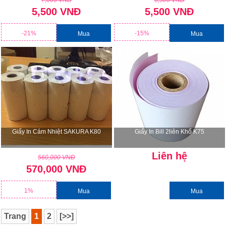
7,000 VNĐ
6,500 VNĐ
5,500 VNĐ
5,500 VNĐ
-21%
-15%
Mua
Mua
Giấy In Cảm Nhiệt SAKURA K80
Giấy In Bill 2liên Khổ K75
Liên hệ
560,000 VNĐ
570,000 VNĐ
1%
Mua
Mua
Trang
1
2
[>>]