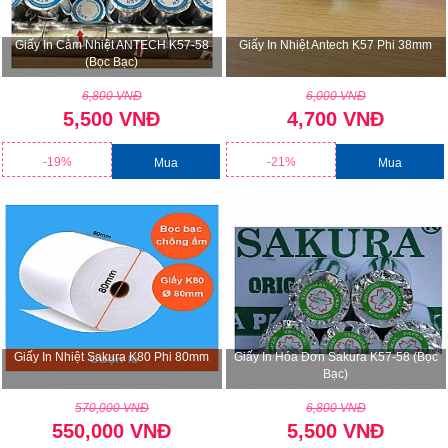
Giấy In Cảm Nhiệt ANTECH K57-58
Giấy In Nhiệt Antech K57 Phi 38mm
(Bọc Bạc)
6,800 VNĐ
6,000 VNĐ
5,500 VNĐ
4,700 VNĐ
-19%
-21%
Mua
Mua
Giấy In Nhiệt Sakura K80 Phi 80mm
Giấy In Hóa Đơn Sakura K57-58 (bọc
Bạc)
570,000 VNĐ
6,800 VNĐ
550,000 VNĐ
5,500 VNĐ