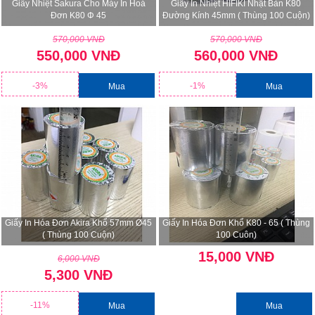
Giấy Nhiệt Sakura Cho Máy In Hoá
Giấy In Nhiệt HIFIKI Nhật Bản K80
Đơn K80 Φ 45
Đường Kính 45mm ( Thùng 100 Cuộn)
570,000 VNĐ
570,000 VNĐ
550,000 VNĐ
560,000 VNĐ
-3%
-1%
Mua
Mua
Giấy In Hóa Đơn Akira Khổ 57mm Ø45
Giấy In Hóa Đơn Khổ K80 - 65 ( Thùng
( Thùng 100 Cuộn)
100 Cuôn)
15,000 VNĐ
6,000 VNĐ
5,300 VNĐ
-11%
Mua
Mua