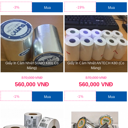
-3%
-19%
Mua
Mua
Giấy In Cảm Nhiệt SUMO K80( Co
Giấy In Cảm Nhiệt ANTECH K80 (co
Màng)
Màng)
570,000 VNĐ
570,000 VNĐ
560,000 VNĐ
560,000 VNĐ
-1%
-1%
Mua
Mua