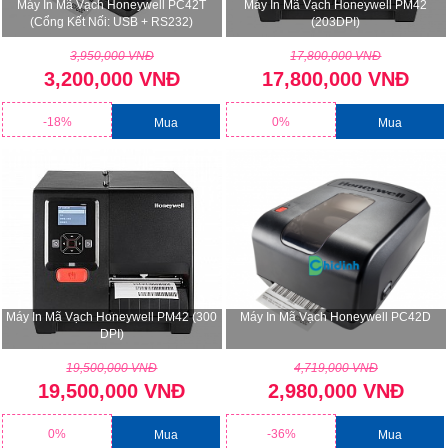
Máy In Mã Vạch Honeywell PC42T
Máy In Mã Vạch Honeywell PM42
(Cổng Kết Nối: USB + RS232)
(203DPI)
3,950,000 VNĐ
17,800,000 VNĐ
3,200,000 VNĐ
17,800,000 VNĐ
-18%
0%
Mua
Mua
Máy In Mã Vạch Honeywell PM42 (300
Máy In Mã Vạch Honeywell PC42D
DPI)
19,500,000 VNĐ
4,719,000 VNĐ
19,500,000 VNĐ
2,980,000 VNĐ
0%
-36%
Mua
Mua