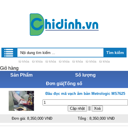
từ khóa
từ khóa
từ khóa
từ khóa
từ khóa
từ khóa
từ khóa
Giỏ hàng
Sản Phẩm
Số lượng
Đơn giá|Tống số
Đầu đọc mã vạch âm bàn Metrologic MS7625
||
Đơn giá: 8,350,000 VNĐ
Tổng : 8,350,000 VNĐ