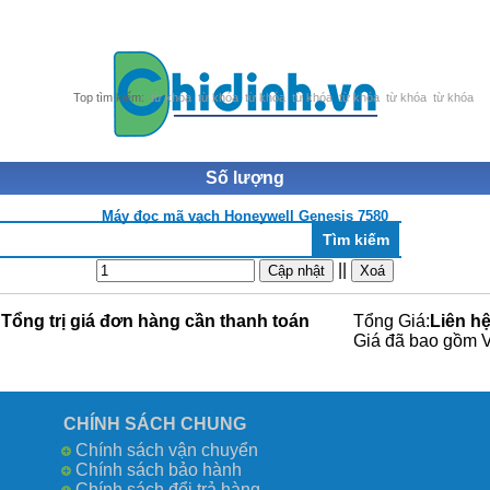
từ khóa
từ khóa
từ khóa
từ khóa
từ khóa
từ khóa
từ khóa
Số lượng
Máy đọc mã vạch Honeywell Genesis 7580
||
Tổng trị giá đơn hàng cần thanh toán
Tổng Giá:
Liên h
Giá đã bao gồm 
CHÍNH SÁCH CHUNG
Chính sách vận chuyển
Chính sách bảo hành
Chính sách đổi trả hàng