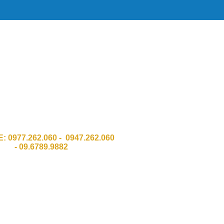
HH Công Nghệ Số Chí Đình GPKD
011 Sở KH & ĐT Thành phố Hà Nội
:Số 337 Đường Trường Chinh, Quận
Thanh Xuân, TP Hà Nội.
 Ngõ 8 Bàu cát 2, Phường 12,Q. Tân
Bình . HCM
E:
0977.262.060 - 0947.262.060
-
09.6789.9882