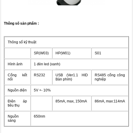
Thông số sản phẩm :
Thông số kỹ thuật
SR(W03)
HP(W01)
S01
Hình ảnh
1 đèn led (xanh)
Cổng kết
RS232
USB (Ver1.1 HID
RS485 cổng công
nối
Bàn phím)
nghiệp
Nguồn điện
5V +- 10%
Điện áp
85mA, max, 150mA
86mA, max:114mA
tiêu thụ
Nguồn
650nm
sáng