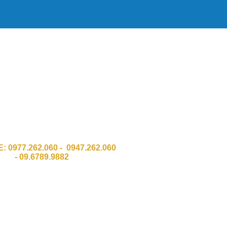
HH Công Nghệ Số Chí Đình GPKD
011 Sở KH & ĐT Thành phố Hà Nội
:Số 337 Đường Trường Chinh, Quận
Thanh Xuân, TP Hà Nội.
 Ngõ 8 Bàu cát 2, Phường 12,Q. Tân
Bình . HCM
E:
0977.262.060 - 0947.262.060
-
09.6789.9882