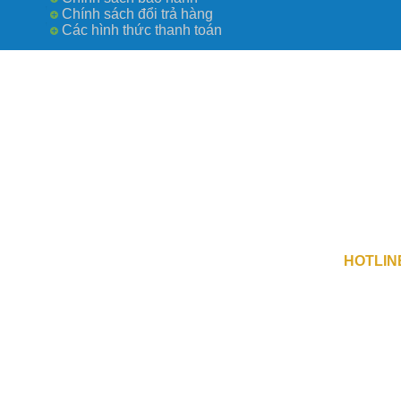
Chính sách đổi trả hàng
Các hình thức thanh toán
Công Ty TN
số 0109730
Địa Chỉ 1 
Địa Chỉ 2 :
HOTLIN