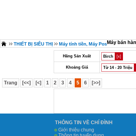
Máy bán hà
THIẾT BỊ SIÊU THỊ
Máy tính tiền, Máy Pos
Hãng Sản Xuất
Birch
[x]
Khoảng Giá
Từ 14 - 20 Triệu
Trang
[<<]
[<]
1
2
3
4
5
6
[>>]
THÔNG TIN VỀ CHÍ ĐÌNH
Giới thiệu chung
Thông tin tuyển dụng