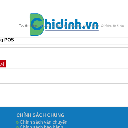
từ khóa
từ khóa
từ khóa
từ khóa
từ khóa
từ khóa
từ khóa
ng POS
[x]
CHÍNH SÁCH CHUNG
Chính sách vận chuyển
Chính sách bảo hành