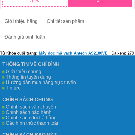
16
Mua
Giới thiệu hãng
Chi tiết sản phẩm
Đánh giá bình luận
Từ Khóa cuối trang:
Máy
đọc
mã
vạch
Antech
AS2180VE
Đã xem: 278
THÔNG TIN VỀ CHÍ ĐÌNH
Giới thiệu chung
Thông tin tuyển dụng
Hướng dẫn mua hàng trực tuyến
Tin tức
CHÍNH SÁCH CHUNG
Chính sách vận chuyển
Chính sách bảo hành
Chính sách đổi trả hàng
Các hình thức thanh toán
CHÍNH SÁCH BẢO MẬT