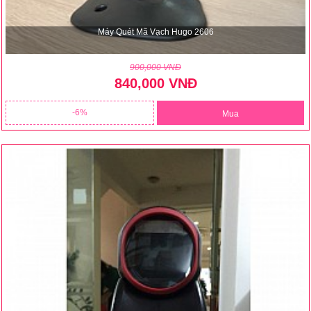
Máy Quét Mã Vạch Hugo 2606
900,000 VNĐ
840,000 VNĐ
6
Mua