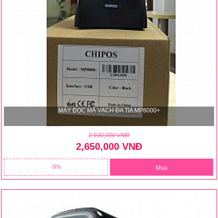
MÁY ĐỌC MÃ VẠCH ĐA TIA MP8000+
2,930,000 VNĐ
2,650,000 VNĐ
9
Mua