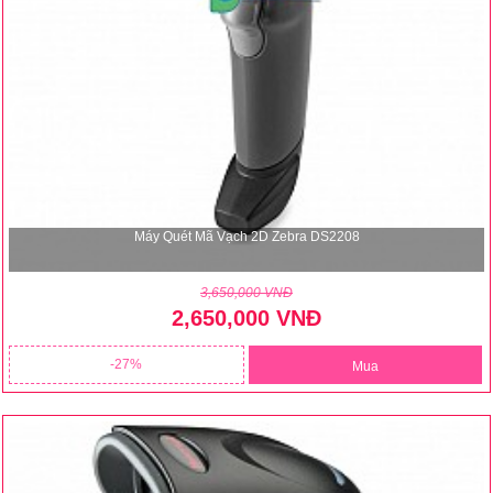
Máy Quét Mã Vạch 2D Zebra DS2208
3,650,000 VNĐ
2,650,000 VNĐ
27
Mua