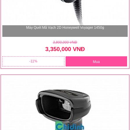
Máy Quét Mã Vạch 2D Honeywell Voyager 1450g
3,800,000 VNĐ
3,350,000 VNĐ
11
Mua