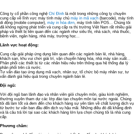
Công ty cổ phần công nghệ
Chí Đình
là một trong những công ty chuyên
cung cấp về lĩnh vực máy tính máy chủ
máy in mã vạch
(barcode), máy tính
di động (mobile computer),
máy in hóa đơn
, máy tính tiền POS... Chúng tôi
đã không ngừng phát triển và cung cấp ra thị trường Việt Nam rất nhiều giải
pháp và thiết bị liên quan đến các ngành như siêu thị, nhà sách, nhà thuốc,
bệnh viện, ngân hàng, nhà máy, trường học...
Lãnh vực hoạt động:
Cung cấp giải pháp ứng dụng liên quan đến các ngành bán lẻ, nhà hàng,
khách sạn, khu vui chơi giải trí, vận chuyển hàng hóa, nhà máy sản xuất...
Phân phối các thiết bị từ các nhãn hiệu nêu trên thông qua hệ thống đại lý
phân phối trên cả nước.
Tư vấn đào tạo ứng dụng mã vạch, nhân sự, tổ chức bộ máy nhân sự, tư
vấn đánh giá hiệu quả trong chuyên ngành bán lẻ.
Đội ngũ:
Với đội ngũ ban lãnh đạo và nhân viên giỏi chuyên môn, giàu kinh nghiệm,
thường xuyên tham dự các lớp đào tạo chuyên môn tại nước ngoài. Chúng
tôi đã làm tốt và đem đến cho khách hàng sự yên tâm về chất lượng dịch vụ
từ bước tư vấn ban đầu đến dịch vụ hậu mãi. Những điều đó đã khẳng định
và là câu trả lời tại sao các khách hàng lớn lựa chọn chúng tôi là nhà cung
cấp.
Phương châm: