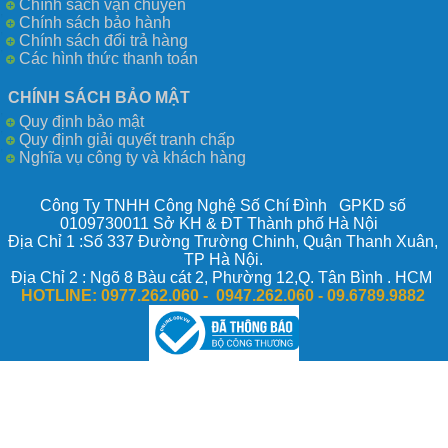
Chính sách vận chuyển
Chính sách bảo hành
Chính sách đổi trả hàng
Các hình thức thanh toán
CHÍNH SÁCH BẢO MẬT
Quy định bảo mật
Quy định giải quyết tranh chấp
Nghĩa vụ công ty và khách hàng
Công Ty TNHH Công Nghệ Số Chí Đình GPKD số
0109730011 Sở KH & ĐT Thành phố Hà Nội
Địa Chỉ 1 :Số 337 Đường Trường Chinh, Quận Thanh Xuân,
TP Hà Nội.
Địa Chỉ 2 : Ngõ 8 Bàu cát 2, Phường 12,Q. Tân Bình . HCM
HOTLINE:
0977.262.060 - 0947.262.060 -
09.6789.9882