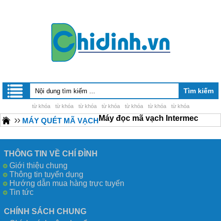
từ khóa
từ khóa
từ khóa
từ khóa
từ khóa
từ khóa
từ khóa
Máy đọc mã vạch Intermec
MÁY QUÉT MÃ VẠCH
THÔNG TIN VỀ CHÍ ĐÌNH
Giới thiệu chung
Thông tin tuyển dụng
Hướng dẫn mua hàng trực tuyến
Tin tức
CHÍNH SÁCH CHUNG