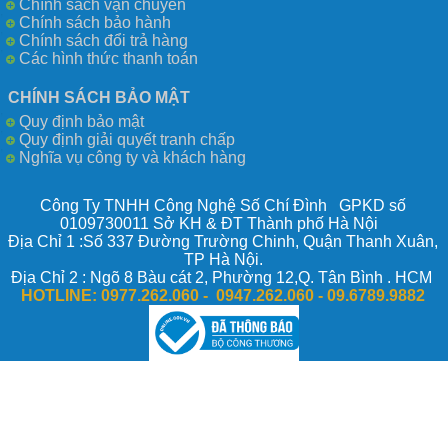
Chính sách vận chuyển
Chính sách bảo hành
Chính sách đổi trả hàng
Các hình thức thanh toán
CHÍNH SÁCH BẢO MẬT
Quy định bảo mật
Quy định giải quyết tranh chấp
Nghĩa vụ công ty và khách hàng
Công Ty TNHH Công Nghệ Số Chí Đình GPKD số
0109730011 Sở KH & ĐT Thành phố Hà Nội
Địa Chỉ 1 :Số 337 Đường Trường Chinh, Quận Thanh Xuân,
TP Hà Nội.
Địa Chỉ 2 : Ngõ 8 Bàu cát 2, Phường 12,Q. Tân Bình . HCM
HOTLINE:
0977.262.060 - 0947.262.060 -
09.6789.9882