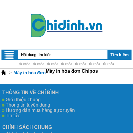
từ khóa
từ khóa
từ khóa
từ khóa
từ khóa
từ khóa
từ khóa
Máy in hóa đơn Chipos
Máy in hóa đơn
THÔNG TIN VỀ CHÍ ĐÌNH
Giới thiệu chung
Thông tin tuyển dụng
Hướng dẫn mua hàng trực tuyến
Tin tức
CHÍNH SÁCH CHUNG