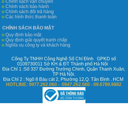
Chính sách vận chuyển
Chính sách bảo hành
Chính sách đổi trả hàng
Các hình thức thanh toán
CHÍNH SÁCH BẢO MẬT
Quy định bảo mật
Quy định giải quyết tranh chấp
Nghĩa vụ công ty và khách hàng
Công Ty TNHH Công Nghệ Số Chí Đình GPKD số
0109730011 Sở KH & ĐT Thành phố Hà Nội
Địa Chỉ 1 :Số 337 Đường Trường Chinh, Quận Thanh Xuân,
TP Hà Nội.
Địa Chỉ 2 : Ngõ 8 Bàu cát 2, Phường 12,Q. Tân Bình . HCM
HOTLINE:
0977.262.060 - 0947.262.060 -
09.6789.9882