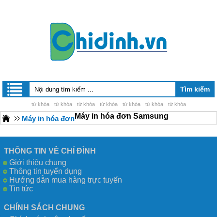
từ khóa
từ khóa
từ khóa
từ khóa
từ khóa
từ khóa
từ khóa
Máy in hóa đơn Samsung
Máy in hóa đơn
THÔNG TIN VỀ CHÍ ĐÌNH
Giới thiệu chung
Thông tin tuyển dụng
Hướng dẫn mua hàng trực tuyến
Tin tức
CHÍNH SÁCH CHUNG