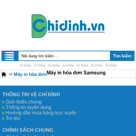
từ khóa
từ khóa
từ khóa
từ khóa
từ khóa
từ khóa
từ khóa
Máy in hóa đơn Samsung
Máy in hóa đơn
THÔNG TIN VỀ CHÍ ĐÌNH
Giới thiệu chung
Thông tin tuyển dụng
Hướng dẫn mua hàng trực tuyến
Tin tức
CHÍNH SÁCH CHUNG