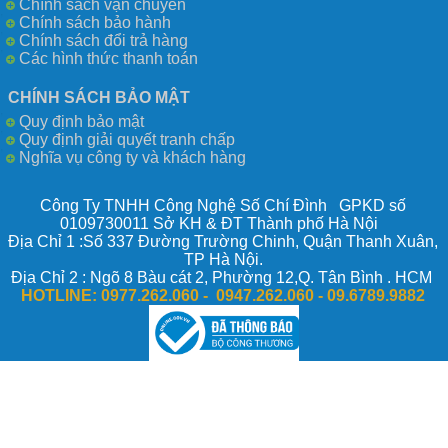
Chính sách vận chuyển
Chính sách bảo hành
Chính sách đổi trả hàng
Các hình thức thanh toán
CHÍNH SÁCH BẢO MẬT
Quy định bảo mật
Quy định giải quyết tranh chấp
Nghĩa vụ công ty và khách hàng
Công Ty TNHH Công Nghệ Số Chí Đình GPKD số
0109730011 Sở KH & ĐT Thành phố Hà Nội
Địa Chỉ 1 :Số 337 Đường Trường Chinh, Quận Thanh Xuân,
TP Hà Nội.
Địa Chỉ 2 : Ngõ 8 Bàu cát 2, Phường 12,Q. Tân Bình . HCM
HOTLINE:
0977.262.060 - 0947.262.060 -
09.6789.9882