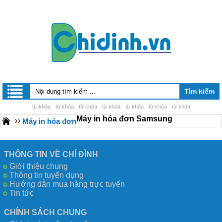
từ khóa
từ khóa
từ khóa
từ khóa
từ khóa
từ khóa
từ khóa
Máy in hóa đơn Samsung
Máy in hóa đơn
THÔNG TIN VỀ CHÍ ĐÌNH
Giới thiệu chung
Thông tin tuyển dụng
Hướng dẫn mua hàng trực tuyến
Tin tức
CHÍNH SÁCH CHUNG