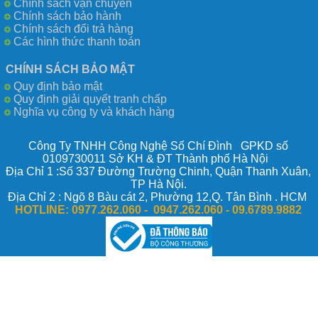
Chính sách vận chuyển
Chính sách bảo hành
Chính sách đổi trả hàng
Các hình thức thanh toán
CHÍNH SÁCH BẢO MẬT
Quy định bảo mật
Quy định giải quyết tranh chấp
Nghĩa vụ công ty và khách hàng
Công Ty TNHH Công Nghệ Số Chí Đình GPKD số
0109730011 Sở KH & ĐT Thành phố Hà Nội
Địa Chỉ 1 :Số 337 Đường Trường Chinh, Quận Thanh Xuân,
TP Hà Nội.
Địa Chỉ 2 : Ngõ 8 Bàu cát 2, Phường 12,Q. Tân Bình . HCM
HOTLINE:
0977.262.060 - 0947.262.060 -
09.6789.9882