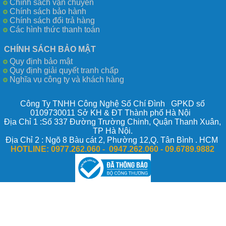
Chính sách vận chuyển
Chính sách bảo hành
Chính sách đổi trả hàng
Các hình thức thanh toán
CHÍNH SÁCH BẢO MẬT
Quy định bảo mật
Quy định giải quyết tranh chấp
Nghĩa vụ công ty và khách hàng
Công Ty TNHH Công Nghệ Số Chí Đình GPKD số
0109730011 Sở KH & ĐT Thành phố Hà Nội
Địa Chỉ 1 :Số 337 Đường Trường Chinh, Quận Thanh Xuân,
TP Hà Nội.
Địa Chỉ 2 : Ngõ 8 Bàu cát 2, Phường 12,Q. Tân Bình . HCM
HOTLINE:
0977.262.060 - 0947.262.060 -
09.6789.9882