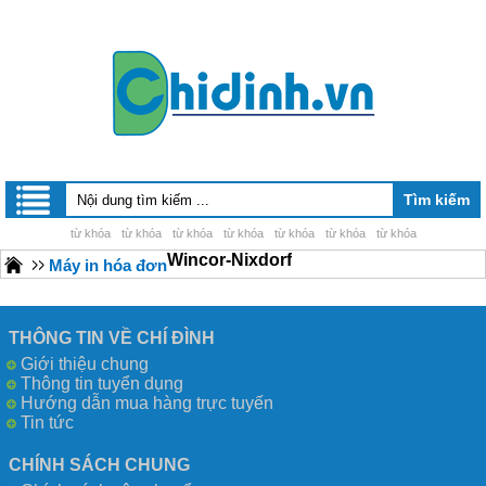
từ khóa
từ khóa
từ khóa
từ khóa
từ khóa
từ khóa
từ khóa
Wincor-Nixdorf
Máy in hóa đơn
THÔNG TIN VỀ CHÍ ĐÌNH
Giới thiệu chung
Thông tin tuyển dụng
Hướng dẫn mua hàng trực tuyến
Tin tức
CHÍNH SÁCH CHUNG