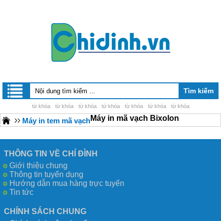
từ khóa
từ khóa
từ khóa
từ khóa
từ khóa
từ khóa
từ khóa
Máy in mã vạch Bixolon
Máy in tem mã vạch
THÔNG TIN VỀ CHÍ ĐÌNH
Giới thiệu chung
Thông tin tuyển dụng
Hướng dẫn mua hàng trực tuyến
Tin tức
CHÍNH SÁCH CHUNG