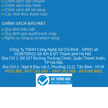
Chính sách vận chuyển
Chính sách bảo hành
Chính sách đổi trả hàng
Các hình thức thanh toán
CHÍNH SÁCH BẢO MẬT
Quy định bảo mật
Quy định giải quyết tranh chấp
Nghĩa vụ công ty và khách hàng
Công Ty TNHH Công Nghệ Số Chí Đình GPKD số
0109730011 Sở KH & ĐT Thành phố Hà Nội
Địa Chỉ 1 :Số 337 Đường Trường Chinh, Quận Thanh Xuân,
TP Hà Nội.
Địa Chỉ 2 : Ngõ 8 Bàu cát 2, Phường 12,Q. Tân Bình . HCM
HOTLINE:
0977.262.060 - 0947.262.060 -
09.6789.9882