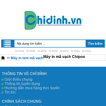
từ khóa
từ khóa
từ khóa
từ khóa
từ khóa
từ khóa
từ khóa
Máy in mã vạch Chipos
Máy in tem mã vạch
THÔNG TIN VỀ CHÍ ĐÌNH
Giới thiệu chung
Thông tin tuyển dụng
Hướng dẫn mua hàng trực tuyến
Tin tức
CHÍNH SÁCH CHUNG