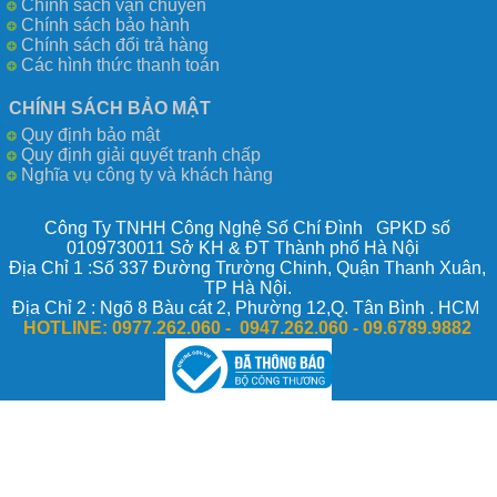
Chính sách vận chuyển
Chính sách bảo hành
Chính sách đổi trả hàng
Các hình thức thanh toán
CHÍNH SÁCH BẢO MẬT
Quy định bảo mật
Quy định giải quyết tranh chấp
Nghĩa vụ công ty và khách hàng
Công Ty TNHH Công Nghệ Số Chí Đình GPKD số
0109730011 Sở KH & ĐT Thành phố Hà Nội
Địa Chỉ 1 :Số 337 Đường Trường Chinh, Quận Thanh Xuân,
TP Hà Nội.
Địa Chỉ 2 : Ngõ 8 Bàu cát 2, Phường 12,Q. Tân Bình . HCM
HOTLINE:
0977.262.060 - 0947.262.060 -
09.6789.9882