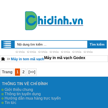
từ khóa
từ khóa
từ khóa
từ khóa
từ khóa
từ khóa
từ khóa
Máy in mã vạch Godex
Máy in tem mã vạch
Trang
1
2
[>>]
THÔNG TIN VỀ CHÍ ĐÌNH
Giới thiệu chung
Thông tin tuyển dụng
Hướng dẫn mua hàng trực tuyến
Tin tức