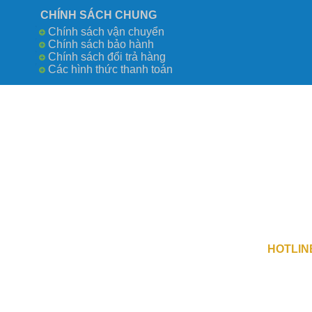
CHÍNH SÁCH CHUNG
Chính sách vận chuyển
Chính sách bảo hành
Chính sách đổi trả hàng
Các hình thức thanh toán
Công Ty TN
số 0109730
Địa Chỉ 1 
Địa Chỉ 2 :
HOTLIN