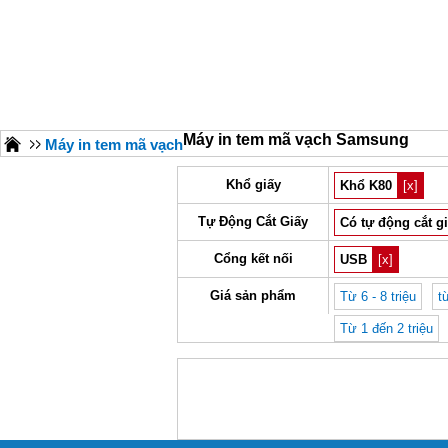
Máy in tem mã vạch Samsung
Máy in tem mã vạch
Khổ giấy
Khổ K80
[x]
Tự Động Cắt Giấy
Có tự động cắt g
Cổng kết nối
USB
[x]
Giá sản phẩm
Từ 6 - 8 triệu
t
Từ 1 đến 2 triệu