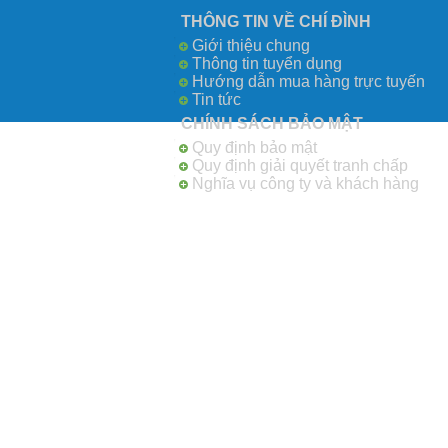
THÔNG TIN VỀ CHÍ ĐÌNH
Giới thiệu chung
Thông tin tuyển dụng
Hướng dẫn mua hàng trực tuyến
Tin tức
CHÍNH SÁCH BẢO MẬT
Quy định bảo mật
Quy định giải quyết tranh chấp
Nghĩa vụ công ty và khách hàng