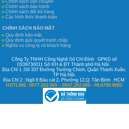
Chính sách vận chuyển
Chính sách bảo hành
Chính sách đổi trả hàng
Các hình thức thanh toán
CHÍNH SÁCH BẢO MẬT
Quy định bảo mật
Quy định giải quyết tranh chấp
Nghĩa vụ công ty và khách hàng
Công Ty TNHH Công Nghệ Số Chí Đình GPKD số
0109730011 Sở KH & ĐT Thành phố Hà Nội
Địa Chỉ 1 :Số 337 Đường Trường Chinh, Quận Thanh Xuân,
TP Hà Nội.
Địa Chỉ 2 : Ngõ 8 Bàu cát 2, Phường 12,Q. Tân Bình . HCM
HOTLINE:
0977.262.060 - 0947.262.060 -
09.6789.9882