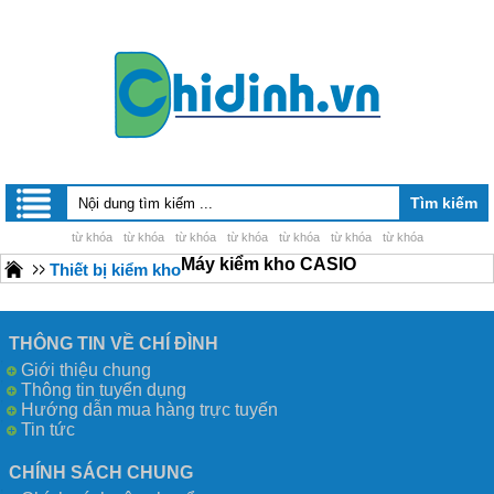
từ khóa
từ khóa
từ khóa
từ khóa
từ khóa
từ khóa
từ khóa
Máy kiểm kho CASIO
Thiết bị kiểm kho
THÔNG TIN VỀ CHÍ ĐÌNH
Giới thiệu chung
Thông tin tuyển dụng
Hướng dẫn mua hàng trực tuyến
Tin tức
CHÍNH SÁCH CHUNG