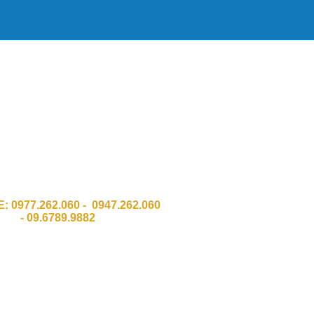
HH Công Nghệ Số Chí Đình GPKD
011 Sở KH & ĐT Thành phố Hà Nội
:Số 337 Đường Trường Chinh, Quận
Thanh Xuân, TP Hà Nội.
 Ngõ 8 Bàu cát 2, Phường 12,Q. Tân
Bình . HCM
E:
0977.262.060 - 0947.262.060
-
09.6789.9882