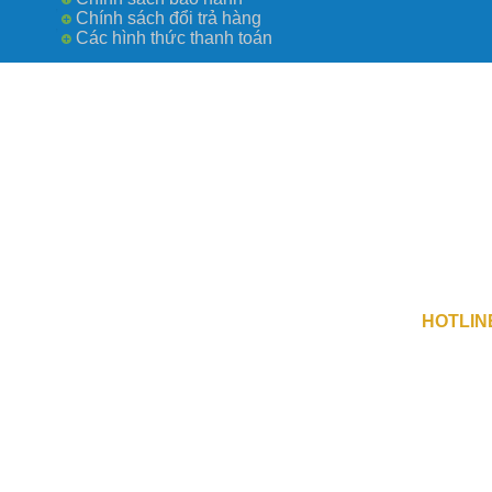
Chính sách đổi trả hàng
Các hình thức thanh toán
Công Ty TN
số 0109730
Địa Chỉ 1 
Địa Chỉ 2 :
HOTLIN