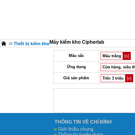
Máy kiểm kho Cipherlab
Thiết bị kiểm kho
Màu sắc
Màu trắng
[x]
Ứng dụng
Cửa hàng, siêu t
Giá sản phẩm
Trên 3 triệu
[x]
THÔNG TIN VỀ CHÍ ĐÌNH
Giới thiệu chung
Thông tin tuyển dụng