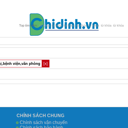
từ khóa
từ khóa
từ khóa
từ khóa
từ khóa
từ khóa
từ khóa
hị,bệnh viện,văn phòng
[x]
CHÍNH SÁCH CHUNG
Chính sách vận chuyển
Chính sách bảo hành