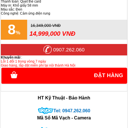
Thanh toán: Quẹt thẻ card
Máy in: Khổ giấy 58 mm
Màu sắc: Đen
Công nghệ: Cảm ứng điện rung
8
16,349,000 VNĐ
14,999,000 VNĐ
0907.262.060
Khuyến mãi
:
Lỗi 1 đổi 1 trong vòng 7 ngày
Giao hàng, lắp đặt miễn phí tại nội thành Hà Nội
ĐẶT HÀNG
HT Kỹ Thuật - Bảo Hành
Tel: 0947.262.060
Mã Số Mã Vạch - Camera