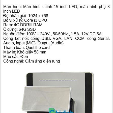
Màn hình: Màn hình chính 15 inch LED, màn hình phụ 8
inch LED
Độ phân giải: 1024 x 768
Bộ vi xử lý: Core i3 CPU
Ram: 4G DDRIII RAM
Ổ cứng: 64G SSD
Nguồn điện: 100V – 240V , 50/60Hz , 1.5A, 12V DC 5A
Cổng kết nối: cổng USB, VGA, LAN, COM; cổng Serial,
Audio, Input (MIC), Output (Audio)
Thanh toán: Quẹt thẻ card
Máy in: Khổ giấy 58 mm
Màu sắc: Đen
Công nghệ: Cảm ứng điện rung