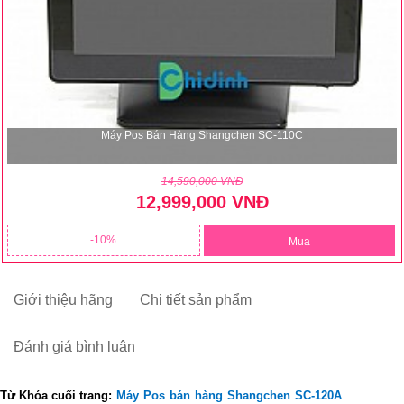
Máy Pos Bán Hàng Shangchen SC-110C
14,590,000 VNĐ
12,999,000 VNĐ
10
Mua
Giới thiệu hãng
Chi tiết sản phẩm
Đánh giá bình luận
Từ Khóa cuối trang:
Máy
Pos
bán
hàng
Shangchen
SC-120A