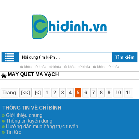
từ khóa
từ khóa
từ khóa
từ khóa
từ khóa
từ khóa
từ khóa
MÁY QUÉT MÃ VẠCH
Trang
[<<]
[<]
1
2
3
4
5
6
7
8
9
10
11
12
13
14
[>]
[>>]
THÔNG TIN VỀ CHÍ ĐÌNH
Giới thiệu chung
Thông tin tuyển dụng
Hướng dẫn mua hàng trực tuyến
Tin tức