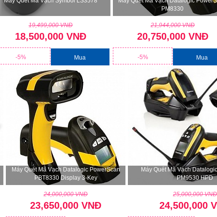
Máy Quét Mã Vạch Symbol LS3578
Máy Quét Mã Vạch Datalogic Power
PM8330
19,499,000 VNĐ
21,944,000 VNĐ
18,500,000 VNĐ
20,750,000 VNĐ
-5%
-5%
Mua
Mua
Máy Quét Mã Vạch Datalogic PowerScan
Máy Quét Mã Vạch Datalogi
PBT8330 Display 3-Key
PM9530 HPD
24,000,000 VNĐ
25,000,000 VN
23,650,000 VNĐ
24,500,000 