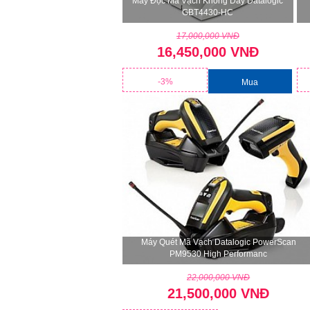
Máy Đọc Mã Vạch Không Dây Datalogic
GBT4430-HC
17,000,000 VNĐ
16,450,000 VNĐ
-3%
Mua
Máy Quét Mã Vạch Datalogic PowerScan
PM9530 High Performanc
22,000,000 VNĐ
21,500,000 VNĐ