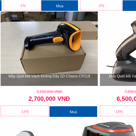
-1%
-2%
Mua
Máy Quét Mã Vạch Không Dây 2D Chipos CP218
Máy Quét Mã V
3,150,000 VNĐ
7,590
2,700,000 VNĐ
6,500,
-14%
-14%
Mua