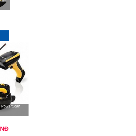
Scan
c PowerScan
Đ
VNĐ