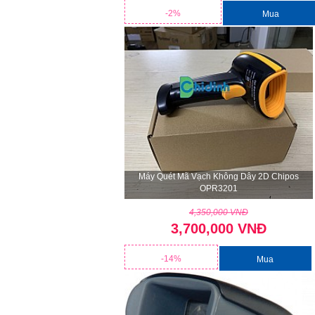
-2%
Mua
Máy Quét Mã Vạch Không Dây 2D Chipos
OPR3201
4,350,000 VNĐ
3,700,000 VNĐ
-14%
Mua