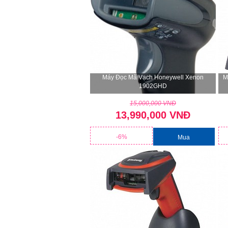
Máy Đọc Mã Vạch Honeywell Xenon
M
1902GHD
15,000,000 VNĐ
13,990,000 VNĐ
-6%
Mua