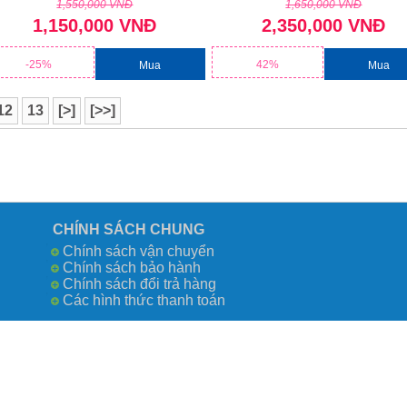
1,550,000 VNĐ
1,650,000 VNĐ
1,150,000 VNĐ
2,350,000 VNĐ
-25%
42%
Mua
Mua
12
13
[>]
[>>]
CHÍNH SÁCH CHUNG
Chính sách vận chuyển
Chính sách bảo hành
Chính sách đổi trả hàng
Các hình thức thanh toán