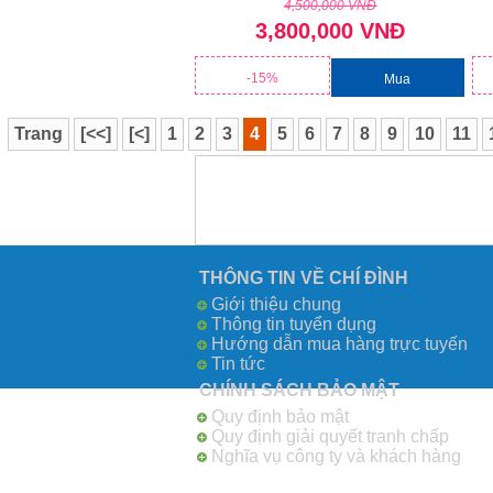
4,500,000 VNĐ
3,800,000 VNĐ
-15%
Mua
Trang
[<<]
[<]
1
2
3
4
5
6
7
8
9
10
11
THÔNG TIN VỀ CHÍ ĐÌNH
Giới thiệu chung
Thông tin tuyển dụng
Hướng dẫn mua hàng trực tuyến
Tin tức
CHÍNH SÁCH BẢO MẬT
Quy định bảo mật
Quy định giải quyết tranh chấp
Nghĩa vụ công ty và khách hàng