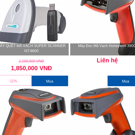
ÁY QUÉT MÃ VẠCH SUPER SCANNER
Máy Đọc Mã Vạch Honeywell 3800
NT-9600
Liên hệ
2,100,000 VNĐ
1,850,000 VNĐ
-11%
Mua
Mua