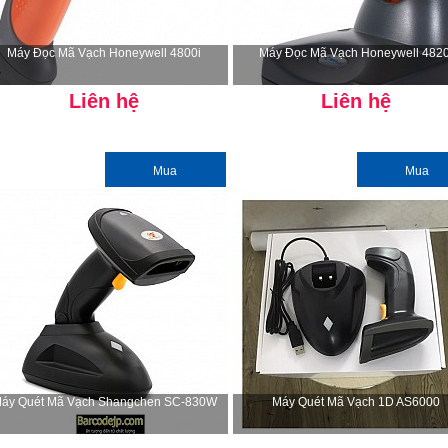
Máy Đọc Mã Vạch Honeywell 4800i
Máy Đọc Mã Vạch Honeywell 4820
Liên hệ
Liên hệ
Mua
Mua
áy Quét Mã Vạch Shangchen SC-830W
Máy Quét Mã Vạch 1D AS6000