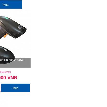
Mua
ạch Chipos 2800W
,000 VNĐ
000 VNĐ
Mua