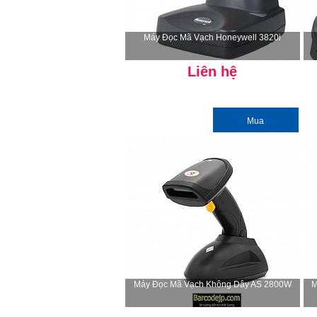
Máy Đọc Mã Vạch Honeywell 3820i
Liên hệ
Mua
Máy Đọc Mã Vạch Không Dây AS 2800W
M