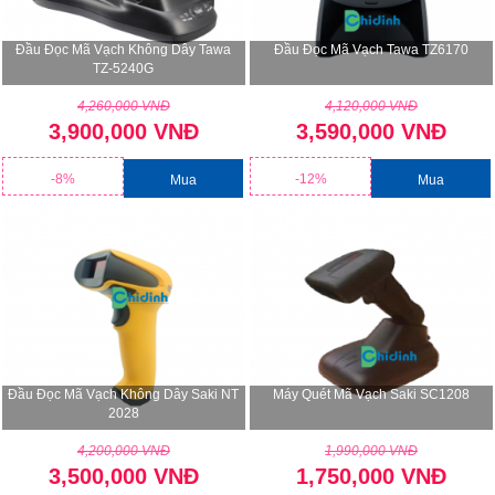
Đầu Đọc Mã Vạch Không Dây Tawa
Đầu Đọc Mã Vạch Tawa TZ6170
TZ-5240G
4,260,000 VNĐ
4,120,000 VNĐ
3,900,000 VNĐ
3,590,000 VNĐ
-8%
-12%
Mua
Mua
Đầu Đọc Mã Vạch Không Dây Saki NT
Máy Quét Mã Vạch Saki SC1208
2028
4,200,000 VNĐ
1,990,000 VNĐ
3,500,000 VNĐ
1,750,000 VNĐ