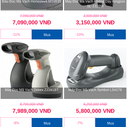
Đầu Đọc Mã Vạch Honeywell MS9535
Máy Đọc Mã Vạch Không Dây Kingpos
SL-1320W
7,990,000 VNĐ
3,500,000 VNĐ
7,090,000 VNĐ
3,150,000 VNĐ
-11%
-10%
Mua
Mua
Máy Đọc Mã Vạch Zebex Z3191BT
Máy Đọc Mã Vạch Symbol LS4278
8,799,000 VNĐ
6,250,000 VNĐ
7,989,000 VNĐ
5,800,000 VNĐ
-9%
-7%
Mua
Mua