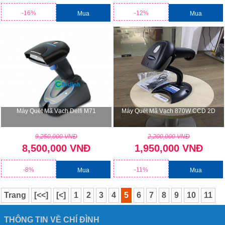
-16%
-12%
Mua
Mua
Máy Quét Mã Vạch Delfi M71
Máy Quét Mã Vạch 870W CCD 2D
9,250,000 VNĐ
2,200,000 VNĐ
8,500,000 VNĐ
1,950,000 VNĐ
-8%
-11%
Mua
Mua
Trang
[<<]
[<]
1
2
3
4
5
6
7
8
9
10
11
12
13
14
[>]
[>>]
THÔNG TIN VỀ CHÍ ĐÌNH