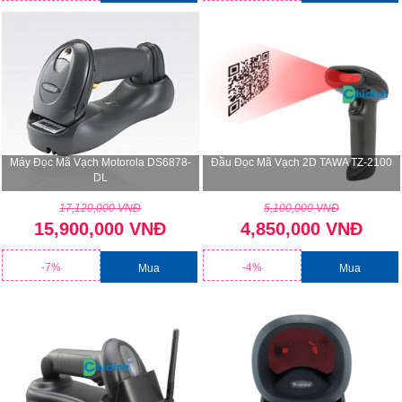
Máy Đọc Mã Vạch Motorola DS6878-
Đầu Đọc Mã Vạch 2D TAWA TZ-2100
DL
17,120,000 VNĐ
5,100,000 VNĐ
15,900,000 VNĐ
4,850,000 VNĐ
-7%
-4%
Mua
Mua