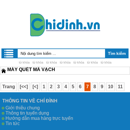
từ khóa
từ khóa
từ khóa
từ khóa
từ khóa
từ khóa
từ khóa
MÁY QUÉT MÃ VẠCH
Trang
[<<]
[<]
1
2
3
4
5
6
7
8
9
10
11
12
13
14
15
16
[>]
[>>]
THÔNG TIN VỀ CHÍ ĐÌNH
Giới thiệu chung
Thông tin tuyển dụng
Hướng dẫn mua hàng trực tuyến
Tin tức